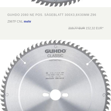
GUHDO 2080 NE POS. SÄGEBLATT 300X3,8X30MM Z96
Z96TF CNL
mehr
219,77 EUR
152,32 EUR*