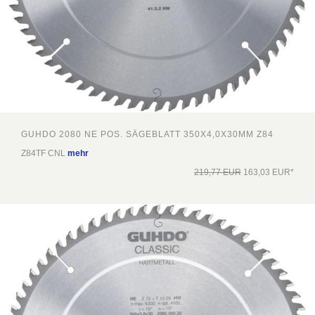
GUHDO 2080 NE POS. SÄGEBLATT 350X4,0X30MM Z84
Z84TF CNL
mehr
219,77 EUR
163,03 EUR*