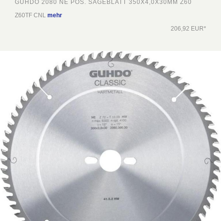
GUHDO 2080 NE POS. SÄGEBLATT 350X4,0X30MM Z60
Z60TF CNL
mehr
206,92 EUR*