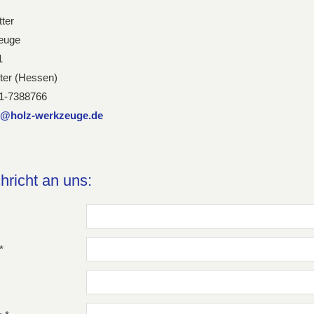
ter
euge
1
ter (Hessen)
71-7388766
o@holz-werkzeuge.de
hricht an uns:
*